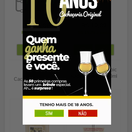
R$ 23,89
R$ 19,89
R$ 23,17
à vista
R$ 19,29
à vista
Taça de vidro Alambic
Nadir Figueiredo 90ml
Cachaça Mineiríssima
90ml