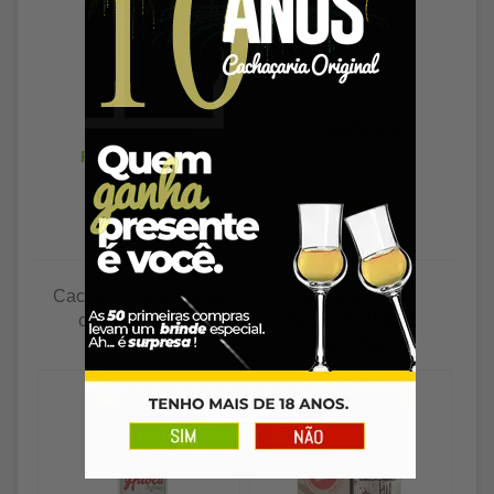
Esgotado
Esgotado
R$ 61,00
à vista
R$ 54,21
à vista
Cachaça Ypióca prata
Cachaça Santa
orgânica 960ml
Terezinha 960ml
clássica 960ml