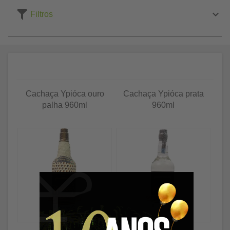
Filtros
Cachaça Ypióca ouro
Cachaça Ypióca prata
palha 960ml
960ml