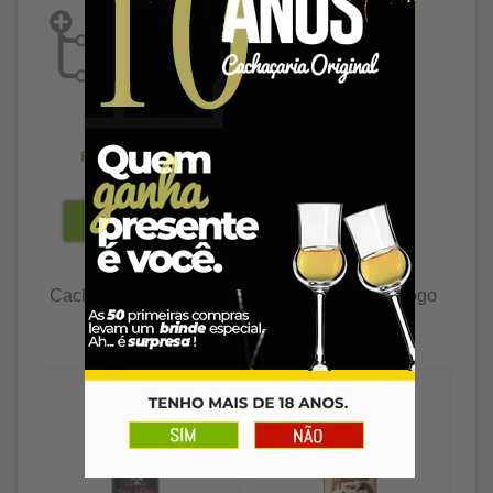
Esgotado
R$ 33,89
R$ 32,87
à vista
R$ 40,63
à vista
Cachaça Ypióca prata-
Cachaça Ypioca Fogo
palha 965ml
Santo 965ml