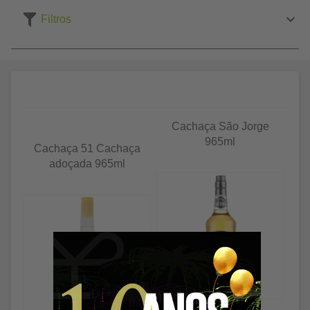
Filtros
Cachaça São Jorge
965ml
Cachaça 51 Cachaça
adoçada 965ml